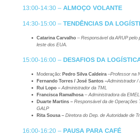
13:00-14:30 –
ALMOÇO
VOLANTE
14:30-15:00 –
TENDÊNCIAS
DA
LOGÍST
Catarina
Carvalho
– Responsável da ARUP pelo 
leste dos EUA.
15:00-16:00 –
DESAFIOS
DA
LOGÍSTIC
Moderação:
Pedro Silva Caldeira
–
Professor
na
Fernando Torres / José Santos –
Administrador 
Rui
Lopo –
Administrador
da
TML
F
ra
n
c
is
c
a
R
a
m
a
lh
o
sa
–
Administradora
da
EME
Duarte
Martins –
Responsável
da
de Operações Té
GALP
Rita
Sousa –
Diretora
do
Dep.
de
Autoridade
de
T
16:00-16:20 –
PAUSA
PARA
CAFÉ