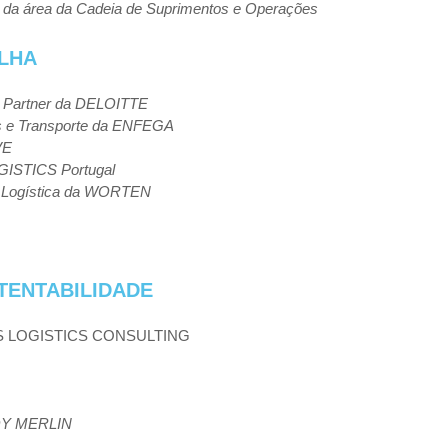
 da área da C
adeia
de
Suprimentos
e
Operações
LHA
e Partner da DELOITTE
s
e
Transporte
da
ENFEGA
VE
GISTICS
Portugal
Logística
da
WORTEN
TENTABILIDADE
SS LOGISTICS CONSULTING
OY
MERLIN