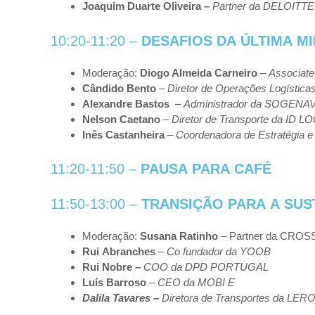
Joaquim
Duarte
Oliveira –
P
artner da DELOITTE
10:20-11:20 –
DESAFIOS
DA
ÚLTIMA
MI
Moderação:
Diogo Almeida Carneiro
–
Associat
Cândido
Bento
–
Diretor
de
Operações
Logística
Alexandre
Bastos
–
Administrador
da
SOGENA
Nelson
Caetano
–
Diretor
de
Transporte
da
ID
LO
I
nês
Castanheira
–
Coordenadora
de
Estratégia
e
11:20-11:50 –
PAUSA
PARA
CAFÉ
11:50-13:00 –
TRANSIÇÃO
PARA
A
SUS
Moderação:
Susana
Ratinho
– Partner da CRO
Rui
Abranches
–
Co
fundador
da
YOOB
Rui
Nobre –
COO
da
DPD
PORTUGAL
Luís
Barroso
–
CEO
da
MOBI
E
Dalila
Tavares –
Diretora
de
Transportes
da
LER