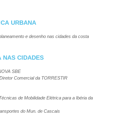
ICA
URBANA
planeamento e desenho nas cidades da costa
A
NAS
CIDADES
NOVA
SBE
/ Diretor Comercial da TORRESTIR
L
cnicas de Mobilidade Elétrica para a Ibéria
da
ransportes
do
Mun.
de
Cascais