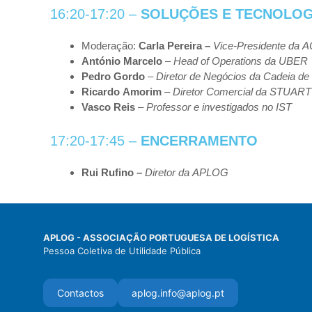
16:20-17:20 –
SOLUÇÕES
E
TECNOLOG
Moderação:
Carla
Pereira –
Vice-Presidente
da
A
António
Marcelo
–
Head
of
Operations
da
UBER
Pedro
Gordo
–
Diretor
de
Negócios
da
Cadeia
de
Ricardo
Amorim
–
Diretor
Comercial
da
STUART
Vasco
Reis
–
Professor
e
investigados
no
IST
17:20-17:45 –
ENCERRAMENTO
Rui
Rufino –
Diretor
da
APLOG
APLOG - ASSOCIAÇÃO PORTUGUESA DE LOGÍSTICA
Pessoa Coletiva de Utilidade Pública
Contactos
aplog.info@aplog.pt