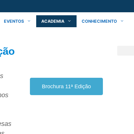
EVENTOS
ACADEMIA
CONHECIMENTO
ção
os
Brochura 11ª Edição
nos
resas
as