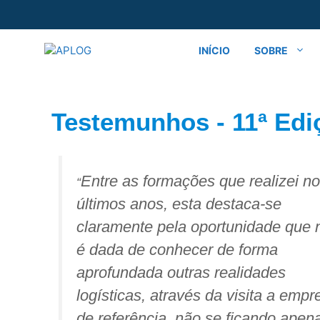
INÍCIO
SOBRE
Testemunhos - 11ª Edi
Entre as formações que realizei n
“
últimos anos, esta destaca-se
claramente pela oportunidade que 
é dada de conhecer de forma
aprofundada outras realidades
logísticas, através da visita a emp
de referência, não se ficando apen