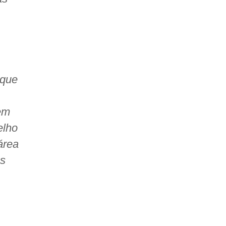
 que
em
elho
área
as