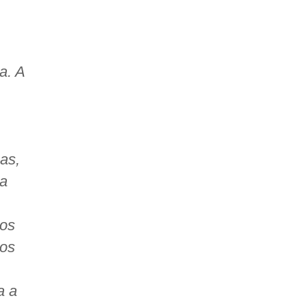
a. A
as,
 a
os
los
a a