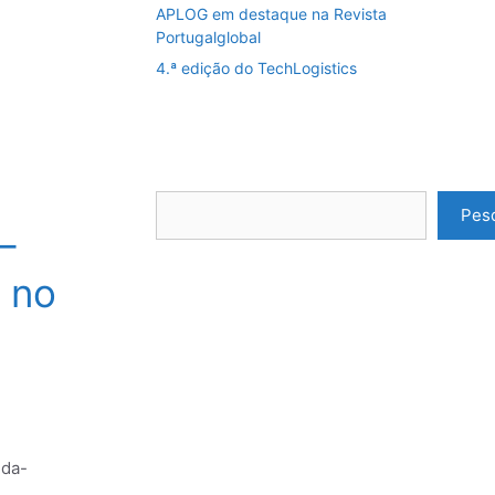
APLOG em destaque na Revista
Portugalglobal
4.ª edição do TechLogistics
Pes
–
 no
ida-