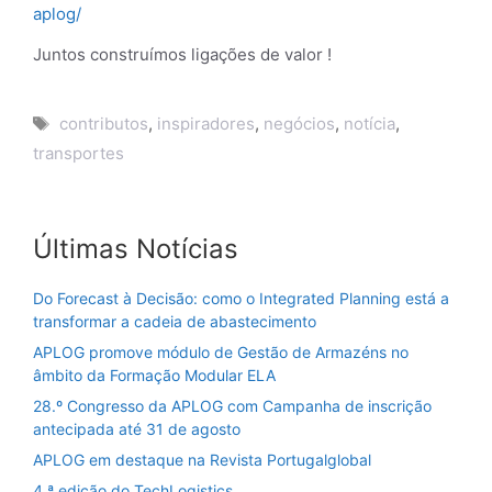
aplog/
Juntos construímos ligações de valor !
Etiquetas
contributos
,
inspiradores
,
negócios
,
notícia
,
transportes
Últimas Notícias
Do Forecast à Decisão: como o Integrated Planning está a
transformar a cadeia de abastecimento
APLOG promove módulo de Gestão de Armazéns no
âmbito da Formação Modular ELA
28.º Congresso da APLOG com Campanha de inscrição
antecipada até 31 de agosto
APLOG em destaque na Revista Portugalglobal
4.ª edição do TechLogistics