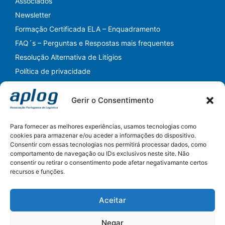
Associados
Newsletter
Formação Certificada ELA – Enquadramento
FAQ´s – Perguntas e Respostas mais frequentes
Resolução Alternativa de Litígios
Política de privacidade
Gerir o Consentimento
Para fornecer as melhores experiências, usamos tecnologias como
cookies para armazenar e/ou aceder a informações do dispositivo.
Consentir com essas tecnologias nos permitirá processar dados, como
Siga-nos nas Redes Sociais
comportamento de navegação ou IDs exclusivos neste site. Não
consentir ou retirar o consentimento pode afetar negativamante certos
LinkedIn
Instagram
Facebook
YouTube
Twitter
recursos e funções.
Pesquisar
Aceitar
Pesquisar
Negar