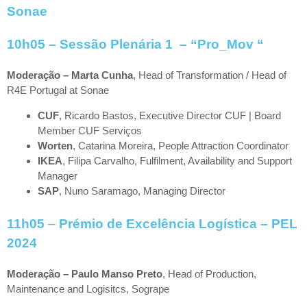
Sonae
10h05 –
Sessão Plenária 1 – “Pro_Mov “
Moderação – Marta Cunha
, Head of Transformation / Head of
R4E Portugal at Sonae
CUF
, Ricardo Bastos, Executive Director CUF | Board
Member CUF Serviços
Worten
, Catarina Moreira, People Attraction Coordinator
IKEA
, Filipa Carvalho, Fulfilment, Availability and Support
Manager
SAP
, Nuno Saramago, Managing Director
11h05
–
Prémio de Excelência Logística – PEL
2024
Moderação – Paulo Manso Preto
, Head of Production,
Maintenance and Logisitcs, Sogrape