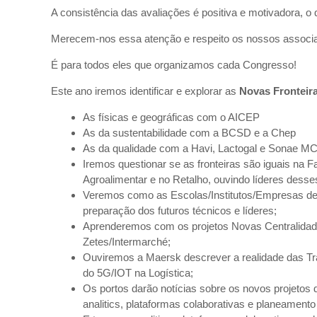
A consistência das avaliações é positiva e motivadora, o 
Merecem-nos essa atenção e respeito os nossos associad
É para todos eles que organizamos cada Congresso!
Este ano iremos identificar e explorar as
Novas Fronteira
As físicas e geográficas com o AICEP
As da sustentabilidade com a BCSD e a Chep
As da qualidade com a Havi, Lactogal e Sonae M
Iremos questionar se as fronteiras são iguais na F
Agroalimentar e no Retalho, ouvindo líderes desses
Veremos como as Escolas/Institutos/Empresas de
preparação dos futuros técnicos e líderes;
Aprenderemos com os projetos Novas Centralidades
Zetes/Intermarché;
Ouviremos a Maersk descrever a realidade das Tr
do 5G/IOT na Logística;
Os portos darão notícias sobre os novos projetos
analitics, plataformas colaborativas e planeamento 