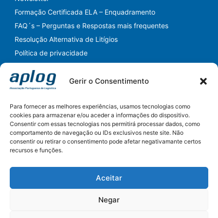
Formação Certificada ELA – Enquadramento
FAQ´s – Perguntas e Respostas mais frequentes
Resolução Alternativa de Litígios
Política de privacidade
Gerir o Consentimento
Para fornecer as melhores experiências, usamos tecnologias como
cookies para armazenar e/ou aceder a informações do dispositivo.
Consentir com essas tecnologias nos permitirá processar dados, como
Siga-nos nas Redes Sociais
comportamento de navegação ou IDs exclusivos neste site. Não
consentir ou retirar o consentimento pode afetar negativamante certos
LinkedIn
Instagram
Facebook
YouTube
Twitter
recursos e funções.
Pesquisar
Aceitar
Pesquisar
Negar