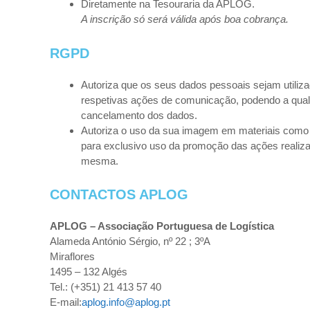
Diretamente na Tesouraria da APLOG.
A inscrição só será válida após boa cobrança.
RGPD
Autoriza que os seus dados pessoais sejam utiliz
respetivas ações de comunicação, podendo a qua
cancelamento dos dados.
Autoriza o uso da sua imagem em materiais como 
para exclusivo uso da promoção das ações realiz
mesma.
CONTACTOS APLOG
APLOG – Associação Portuguesa de Logística
Alameda António Sérgio, nº 22 ; 3ºA
Miraflores
1495 – 132 Algés
Tel.: (+351) 21 413 57 40
E-mail:
aplog.info@aplog.pt