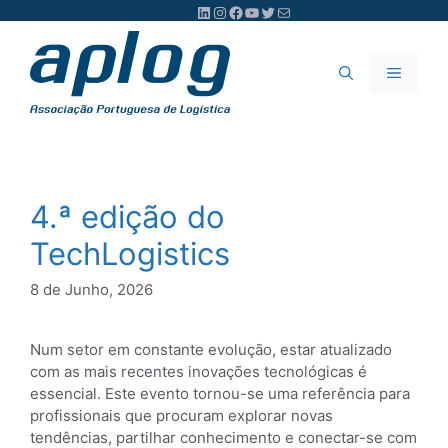
Saltar
LinkedIn
Instagram
Facebook
YouTube
Twitter
Mail
para
o
Menu
conteúdo
4.ª edição do
TechLogistics
8 de Junho, 2026
Num setor em constante evolução, estar atualizado
com as mais recentes inovações tecnológicas é
essencial. Este evento tornou-se uma referência para
profissionais que procuram explorar novas
tendências, partilhar conhecimento e conectar-se com