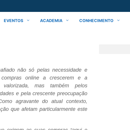
EVENTOS
ACADEMIA
CONHECIMENTO
safiado não só pelas necessidade e
s compras online a crescerem e a
 valorizada, mas também pelos
idades e pela crescente preocupação
 Como agravante do atual contexto,
ação que afetam particularmente este
que exigem as suas compras “aqui e