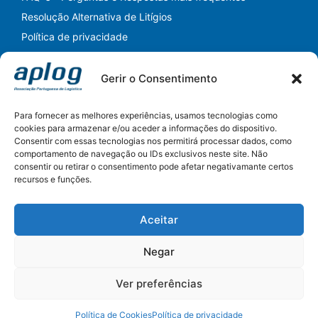
Resolução Alternativa de Litígios
Política de privacidade
Gerir o Consentimento
Para fornecer as melhores experiências, usamos tecnologias como
cookies para armazenar e/ou aceder a informações do dispositivo.
Consentir com essas tecnologias nos permitirá processar dados, como
Siga-nos nas Redes Sociais
comportamento de navegação ou IDs exclusivos neste site. Não
consentir ou retirar o consentimento pode afetar negativamante certos
LinkedIn
Instagram
Facebook
YouTube
Twitter
recursos e funções.
Pesquisar
Aceitar
Pesquisar
Negar
Ver preferências
Política de Cookies
Política de privacidade